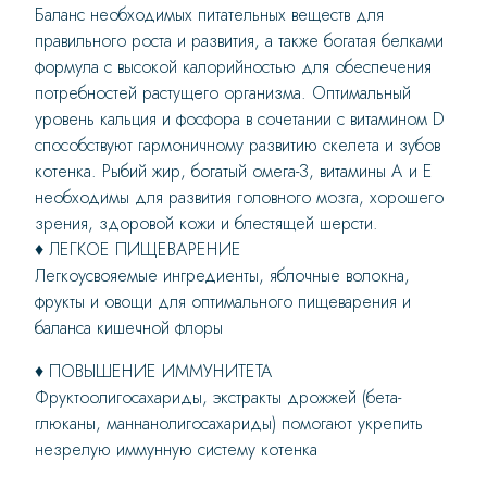
Баланс необходимых питательных веществ для
правильного роста и развития, а также богатая белками
формула с высокой калорийностью для обеспечения
потребностей растущего организма. Оптимальный
уровень кальция и фосфора в сочетании с витамином D
способствуют гармоничному развитию скелета и зубов
котенка. Рыбий жир, богатый омега-3, витамины А и Е
необходимы для развития головного мозга, хорошего
зрения, здоровой кожи и блестящей шерсти.
♦ ЛЕГКОЕ ПИЩЕВАРЕНИЕ
Легкоусвояемые ингредиенты, яблочные волокна,
фрукты и овощи для оптимального пищеварения и
баланса кишечной флоры
♦ ПОВЫШЕНИЕ ИММУНИТЕТА
Фруктоолигосахариды, экстракты дрожжей (бета-
глюканы, маннанолигосахариды) помогают укрепить
незрелую иммунную систему котенка